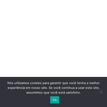
Nós utilizamos cookies para garantir que você tenha a melhor
experiência em nosso site. Se você continua a usar este site,
assumimos que você está satisfeito.
Ok