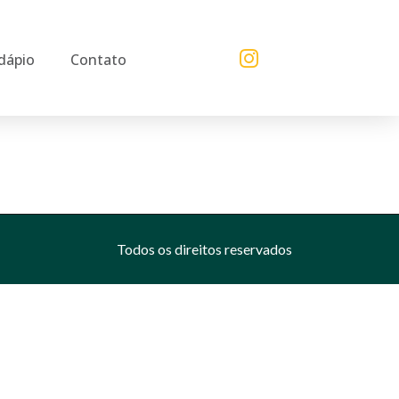
dápio
Contato
Todos os direitos reservados