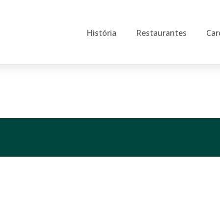
História
Restaurantes
Car